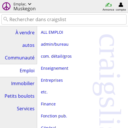
Emplac.
Muskegon
Annonce
compte
ALL EMPLOI
À vendre
craigslist
admin/bureau
autos
com. détail/gros
Communauté
Enseignement
Emploi
Entreprises
Immobilier
etc.
Petits boulots
Finance
Services
Fonction pub.
Général